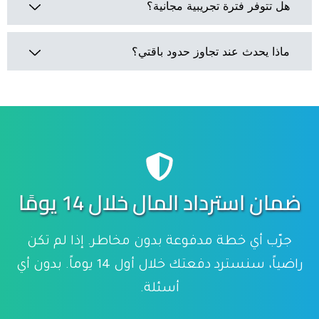
هل تتوفر فترة تجريبية مجانية؟
نقبل جميع بطاقات الائتمان الرئيسية (Visa
وMastercard وAmerican Express)،
بالإضافة إلى PayPal للاشتراكات.
ماذا يحدث عند تجاوز حدود باقتي؟
نعم! جميع الخطط المدفوعة تتضمن فترة
تجريبية مجانية لمدة 14 يومًا، دون الحاجة
إلى إدخال بطاقة ائتمان للبدء.
سنقوم بإشعارك عند اقترابك من حدود
باقتك. يمكنك ترقية باقتك بسهولة، أو
سنعمل معك لإيجاد الحل الأنسب
لاحتياجاتك.
ضمان استرداد المال خلال 14 يومًا
جرّب أي خطة مدفوعة بدون مخاطر. إذا لم تكن
راضياً، سنسترد دفعتك خلال أول 14 يوماً. بدون أي
أسئلة.