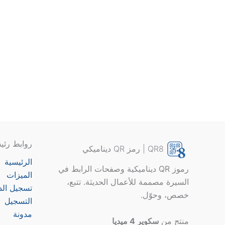
روابط رئي
QR8 | رمز QR ديناميكي
الرئيسية
رموز QR ديناميكية وصفحات الرابط في
الميزات
السيرة مصممة للأعمال الحديثة. تتبع،
تسجيل ال
خصص، وحوّل.
التسجيل
مدونة
منتج من
سكوير 4 ميديا